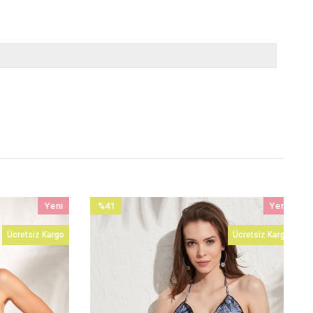
Yeni
%41
Yeni
Ürün
İndirim
Ürün
Ücretsiz Kargo
Ücretsiz Kargo
%41İndirim