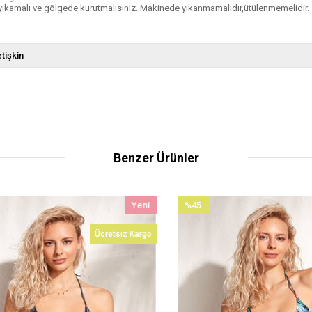
yıkamalı ve gölgede kurutmalısınız. Makinede yıkanmamalıdır,ütülenmemelidir.
tişkin
Benzer Ürünler
Yeni
%45
Ürün
İndirim
Ücretsiz Kargo
%45İndirim