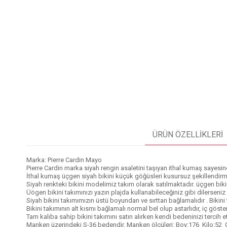
ÜRÜN ÖZELLIKLERI
Marka: Pierre Cardin Mayo
Pierre Cardin marka siyah rengin asaletini taşıyan ithal kumaş sayesin
İthal kumaş üçgen siyah bikini küçük göğüsleri kusursuz şekillendirm
Siyah renkteki bikini modelimiz takım olarak satılmaktadır. üçgen bikin
Üögen bikini takımınızı yazın plajda kullanabileceğiniz gibi dilerseniz 
Siyah bikini takımımızın üstü boyundan ve sırttan bağlamalıdır . Bikini 
Bikini takımının alt kısmı bağlamalı normal bel olup astarlıdır, iç göst
Tam kalıba sahip bikini takımını satın alırken kendi bedeninizi tercih e
Manken üzerindeki S-36 bedendir. Manken ölçüleri: Boy:176 Kilo:52