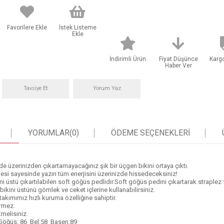
Favorilere Ekle
İstek Listeme
Ekle
İndirimli Ürün
Fiyat Düşünce
Karg
Haber Ver
Tavsiye Et
Yorum Yaz
YORUMLAR
(0)
ÖDEME SEÇENEKLERI
de üzerinizden çıkartamayacağınız şık bir üçgen bikini ortaya çıktı.
esi sayesinde yazın tüm enerjisini üzerinizde hissedeceksiniz!
i üstü çıkartılabilen soft göğüs pedlidir.Soft göğüs pedini çıkartarak straplez 
bikini üstünü gömlek ve ceket içlerine kullanabilirsiniz.
takımımız hızlı kuruma özelliğine sahiptir.
ermez.
tmelisiniz.
 Göğüs: 86 Bel:58 Basen:89