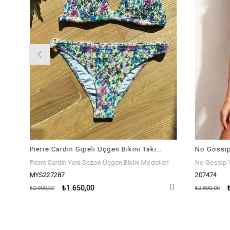
Pierre Cardin Gipeli Üçgen Bikini Takım Desenli 227287
Pierre Cardin Yeni Sezon Üçgen Bikini Modelleri
No Gossip Yeni
MYS227287
207474
₺1.650,00
₺1
₺2.900,00
₺2.800,00