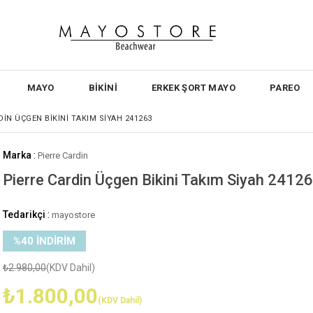
MAYO
BİKİNİ
ERKEK ŞORT MAYO
PAREO
DIN ÜÇGEN BIKINI TAKIM SIYAH 241263
Marka
:
Pierre Cardin
Pierre Cardin Üçgen Bikini Takım Siyah 2412
Tedarikçi
:
mayostore
%
40
İNDIRIM
₺2.980,00
(KDV Dahil)
₺1.800,00
(KDV Dahil)