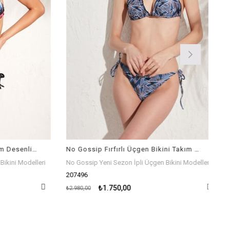
No Gossip Üçgen Bikini Takım Desenli 207470
No Gossip Fırfırlı Üçgen Bikini Takım Desenli 207496
ini Modelleri
No Gossip Yeni Sezon İpli Üçgen Bikini Modelleri
207496
₺1.750,00
₺2.980,00