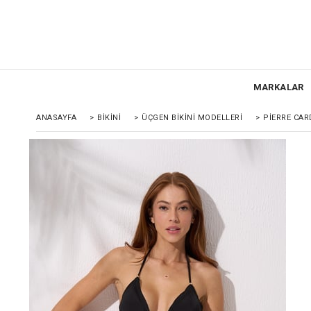
MARKALAR
ANASAYFA
>
BİKİNİ
>
ÜÇGEN BIKINI MODELLERI
>
PIERRE CAR