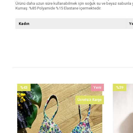
Ürünü daha uzun süre kullanabilmek için soğuk su ve beyaz sabunla 
Kumaş: %85 Polyamide %15 Elastane içermektedir.
Kadın
Ye
%43
Yeni
%39
İndirim
Ürün
İndirim
o
Ücretsiz Kargo
%43İndirim
%39İndirim