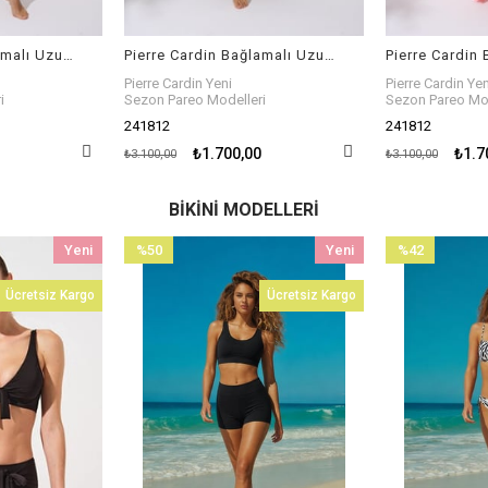
Pierre Cardin Bağlamalı Uzun Kaftan Tunik Lacivert 241812
Pierre Cardin Bağlamalı Uzun Kaftan Tunik Nektarin 241812
Pierre Cardin Yeni
Pierre Cardin Yen
i
Sezon Pareo Modelleri
Sezon Pareo Mod
241812
241806
₺1.700,00
₺1.8
₺3.100,00
₺2.980,00
BIKINI MODELLERI
Yeni
%42
Yeni
%42
Ürün
İndirim
Ürün
İndirim
Ücretsiz Kargo
Ücretsiz Kargo
%42İndirim
%42İndirim