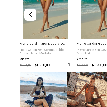
Pierre Cardin Gigi Double Dolgulu Mayo Sarı 231121
Pierre Cardin Göğüs Dekolte Detaylı Korseli Mayo Leopar 261102
ouble
Pierre Cardin Yeni Sezon Korseli Mayo
Pierre Cardin Yeni Se
Modelleri
Modelleri
261102
261101
₺1.980,00
₺2.100,00
₺3.600,00
₺3.600,00