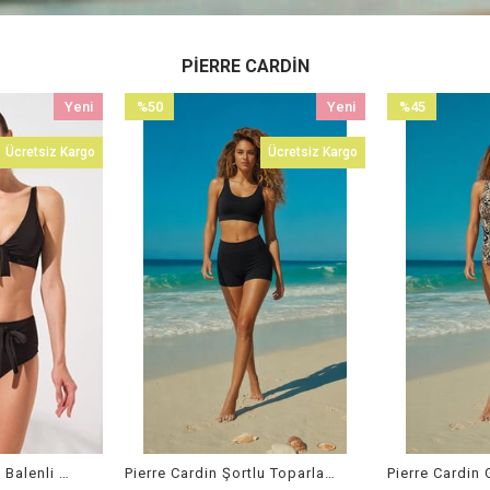
PIERRE CARDIN
%50
Yeni
%45
Y
İndirim
Ürün
İndirim
Ü
Ücretsiz Kargo
Ücretsiz K
%50İndirim
%45İndirim
Pierre Cardin Şortlu Toparlayıcı Bra Bikini Takım Siyah 261247
Pierre Cardin Göğüs Dekolte Detaylı Korseli Mayo Leopar 261102