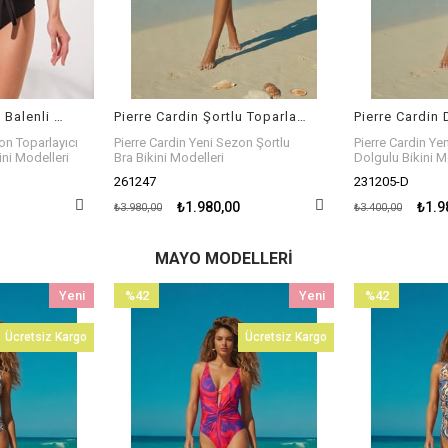
Pierre Cardin Şortlu Toparlayıcı Bra Bikini Takım Siyah 261247
Pierre Cardin Double Dolgulu Bikini Takım Siyah Beyaz Desenli 231205-D
on Şortlu
Pierre Cardin Yeni Sezon Double
Pierre Cardin Y
Dolgulu Bikini Modelleri
Dolgulu Bikini M
231205-D
231205
₺1.980,00
₺1.9
₺3.400,00
₺3.400,00
MAYO MODELLERI
Yeni
%42
Yeni
%36
Ürün
İndirim
Ürün
İndirim
Ücretsiz Kargo
Ücretsiz Kargo
%42İndirim
%36İndirim