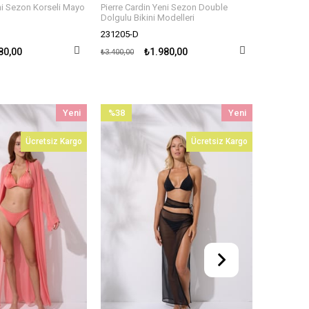
 Mayo
Pierre Cardin Yeni Sezon Double
Pierre Cardin Yeni Sezon D
Dolgulu Bikini Modelleri
Dolgulu Bikini Modelleri
231205-D
231205
₺1.980,00
₺1.980,00
₺3.400,00
₺3.400,00
Yeni
%41
Yeni
%41
Ürün
İndirim
Ürün
İndirim
Ücretsiz Kargo
Ücretsiz Kargo
%41İndirim
%41İndiri