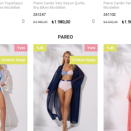
Pierre Cardin Yeni Sezon Şortlu
Pierre Cardin Yeni Sezon Korseli
Bra Bikini Modelleri
Modelleri
261247
261102
₺1.980,00
₺1.980,00
₺3.980,00
₺3.600,00
PAREO
Yeni
%45
Yeni
%38
Ürün
İndirim
Ürün
İndirim
Ücretsiz Kargo
Ücretsiz Kargo
%45İndirim
%38İndirim