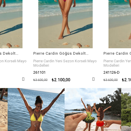
Pierre Cardin Göğüs Dekolte Detaylı Korseli Mayo Desenli 261101
Pierre Cardin Göğüs Dekolte Detaylı Korseli Mayo Desenli 241126-D
zon Korseli Mayo
Pierre Cardin Yeni Sezon Korseli Mayo
Pierre Cardin Ye
Modelleri
Tankini Modeller
241126-D
241500
₺2.100,00
₺1.9
₺3.600,00
₺3.100,00