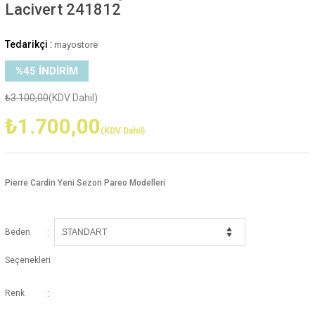
Lacivert 241812
Tedarikçi
:
mayostore
%
45
İNDIRIM
₺3.100,00
(KDV Dahil)
₺1.700,00
(KDV Dahil)
Pierre Cardin Yeni Sezon Pareo Modelleri
:
Beden
Seçenekleri
:
Renk