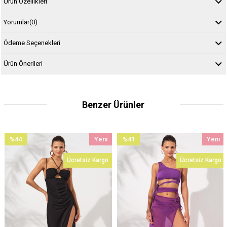
Ürün Özellikleri
Yorumlar
(0)
Ödeme Seçenekleri
Ürün Önerileri
Benzer Ürünler
%44
Yeni
%41
Yeni
İndirim
Ürün
İndirim
Ürün
Ücretsiz Kargo
Ücretsiz Kargo
%44İndirim
%41İndirim