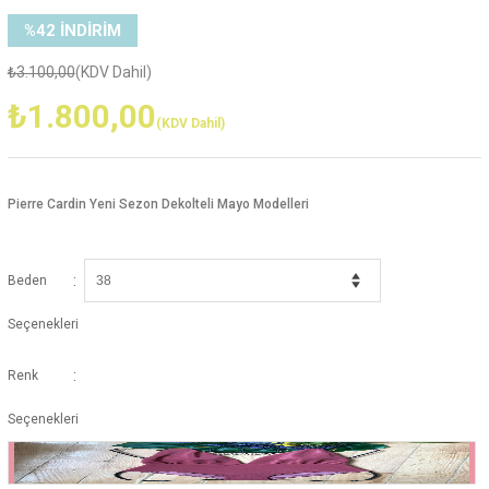
%
42
İNDIRIM
₺3.100,00
(KDV Dahil)
₺1.800,00
(KDV Dahil)
Pierre Cardin Yeni Sezon Dekolteli Mayo Modelleri
:
Beden
Seçenekleri
:
Renk
Seçenekleri