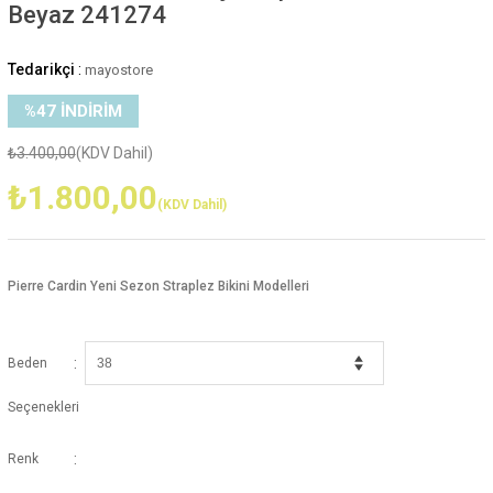
Beyaz 241274
Tedarikçi
:
mayostore
%
47
İNDIRIM
₺3.400,00
(KDV Dahil)
₺1.800,00
(KDV Dahil)
Pierre Cardin Yeni Sezon Straplez Bikini Modelleri
:
Beden
Seçenekleri
:
Renk