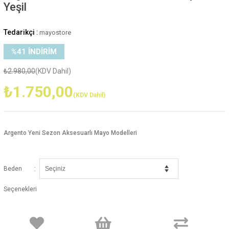
Yeşil
Tedarikçi
:
mayostore
%
41
İNDIRIM
₺2.980,00
(KDV Dahil)
₺1.750,00
(KDV Dahil)
Argento Yeni Sezon Aksesuarlı Mayo Modelleri
:
Beden
Seçenekleri