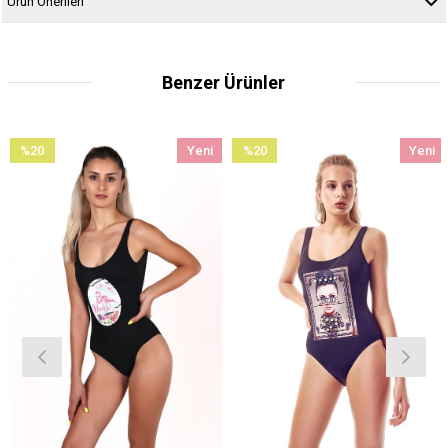
Ürün Önerileri
Benzer Ürünler
%20
Yeni
%20
Yeni
İndirim
Ürün
İndirim
Ürün
%20İndirim
%20İndirim