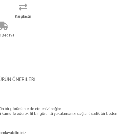
Karşılaştır
o Bedava
ÜRÜN ÖNERILERI
n bir görünüm elde etmenizi sağlar.
yü kamufle ederek fit bir görüntü yakalamanızı sağlar üstelik bir beden
mlayabilirsiniz.