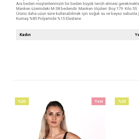
Ara beden müşterilerimizin bir beden büyük tercih etmesi gerekmekte
Manken üzerindeki M-38 bedendir. Manken ölçüleri: Boy:179 Kilo:55
Ürünü daha uzun süre kullanabilmek için soğuk su ve beyaz sabunla 
Kumaş:%85 Polyamide %15 Elastane
Kadın
Ye
i
%20
Yeni
%20
n
İndirim
Ürün
İndirim
%20İndirim
%20İndirim