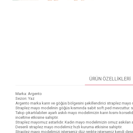
ÜRÜN ÖZELLIKLERI
Marka: Argento
Sezon: Yaz
Argento marka karın ve göğüs bölgesini şekillendirici straplez mayo
Straplez mayo modelinin göğüs kısmında sabit soft ped mevcuttur. s
Takıp çıkartılabilen ayarlı askılı mayo modelimizin karın kısmı korsel
inceltme etkisine sahiptir.
Straplez mayomuz astarlıdır. Kadın mayo modelimizin omuz askıları ayar
Desenli straplez mayo modelimiz hızlı kuruma etkisine sahiptir.
Straplez mayo modelimizi isterseniz düz renkte isterseniz kendi des