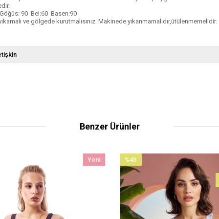
dir.
 Göğüs: 90 Bel:60 Basen:90
yıkamalı ve gölgede kurutmalısınız. Makinede yıkanmamalıdır,ütülenmemelidir.
tişkin
Benzer Ürünler
Yeni
%43
Ürün
İndirim
%43İndirim