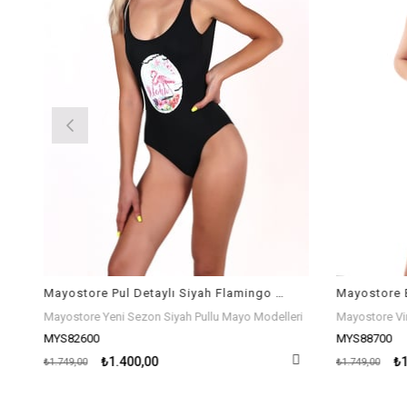
Mayostore Pul Detaylı Siyah Flamingo Mayo
i
Mayostore Yeni Sezon Siyah Pullu Mayo Modelleri
Mayostore Vin
MYS82600
MYS88700
₺1.400,00
₺1
₺1.749,00
₺1.749,00