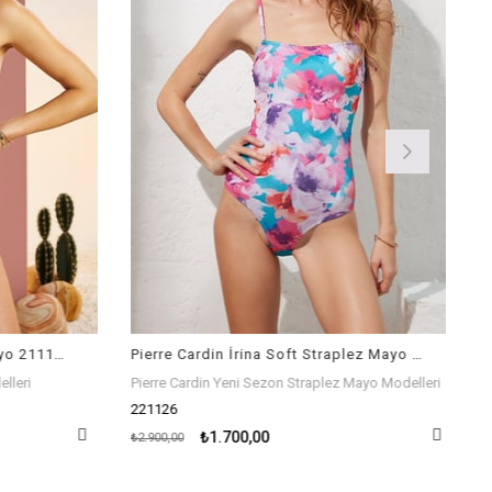
Pierre Cardin Sırt Dekolteli Mayo 211104 Lila Mor
Pierre Cardin İrina Soft Straplez Mayo Lilium Desenli 221126
leri
Pierre Cardin Yeni Sezon Straplez Mayo Modelleri
221126
₺1.700,00
₺2.900,00