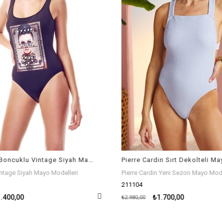
Mayostore Boncuklu Vintage Siyah Mayo
tage Siyah Mayo Modelleri
Pierre Cardin Yeni Sezon Mayo Model
211104
.400,00
₺1.700,00
₺2.980,00