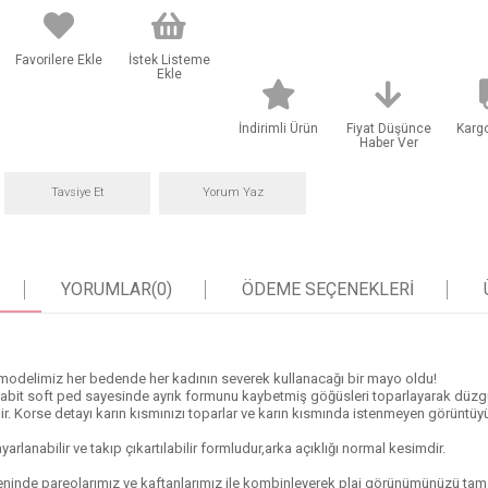
Favorilere Ekle
İstek Listeme
Ekle
İndirimli Ürün
Fiyat Düşünce
Karg
Haber Ver
Tavsiye Et
Yorum Yaz
YORUMLAR
(0)
ÖDEME SEÇENEKLERI
 modelimiz her bedende her kadının severek kullanacağı bir mayo oldu!
abit soft ped sayesinde ayrık formunu kaybetmiş göğüsleri toparlayarak düzgü
idir. Korse detayı karın kısmınızı toparlar ve karın kısmında istenmeyen görüntü
lanabilir ve takıp çıkartılabilir formludur,arka açıklığı normal kesimdir.
eninde pareolarımız ve kaftanlarımız ile kombinleyerek plaj görünümünüzü tama