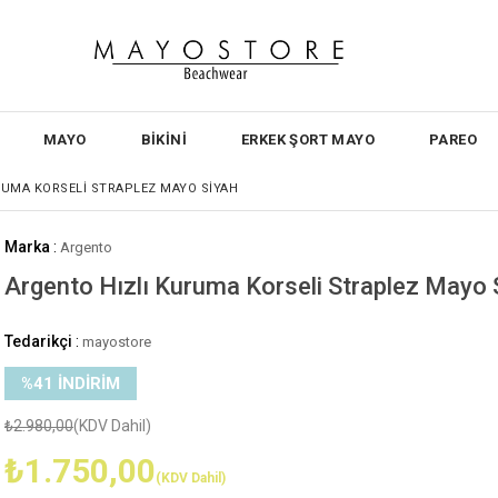
MAYO
BİKİNİ
ERKEK ŞORT MAYO
PAREO
RUMA KORSELI STRAPLEZ MAYO SIYAH
Marka
:
Argento
Argento Hızlı Kuruma Korseli Straplez Mayo 
Tedarikçi
:
mayostore
%
41
İNDIRIM
₺2.980,00
(KDV Dahil)
₺1.750,00
(KDV Dahil)