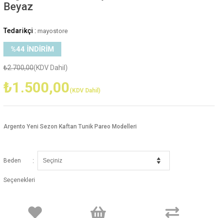
Beyaz
Tedarikçi
:
mayostore
%
44
İNDIRIM
₺2.700,00
(KDV Dahil)
₺1.500,00
(KDV Dahil)
Argento Yeni Sezon Kaftan Tunik Pareo Modelleri
:
Beden
Seçenekleri